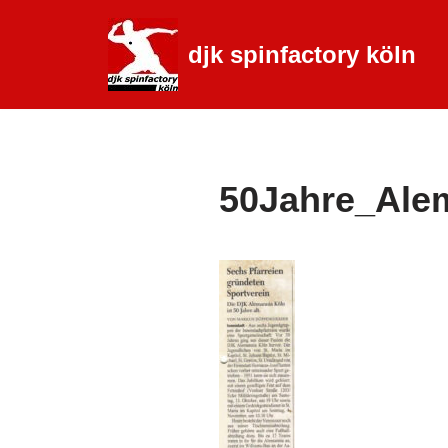
djk spinfactory köln
Zum
Inhalt
springen
50Jahre_Ale