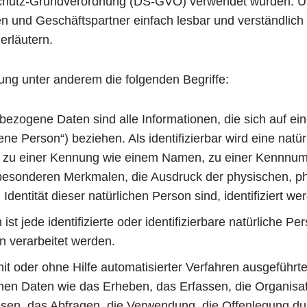
chutz-Grundverordnung (DS-GVO) verwendet wurden. Uns
den und Geschäftspartner einfach lesbar und verständlic
erläutern.
ung unter anderem die folgenden Begriffe:
ene Daten sind alle Informationen, die sich auf eine id
ene Person“) beziehen. Als identifizierbar wird eine natü
ng zu einer Kennung wie einem Namen, zu einer Kennnumm
sonderen Merkmalen, die Ausdruck der physischen, phy
n Identität dieser natürlichen Person sind, identifiziert w
st jede identifizierte oder identifizierbare natürliche
n verarbeitet werden.
mit oder ohne Hilfe automatisierter Verfahren ausgeführ
 Daten wie das Erheben, das Erfassen, die Organisati
en, das Abfragen, die Verwendung, die Offenlegung dur